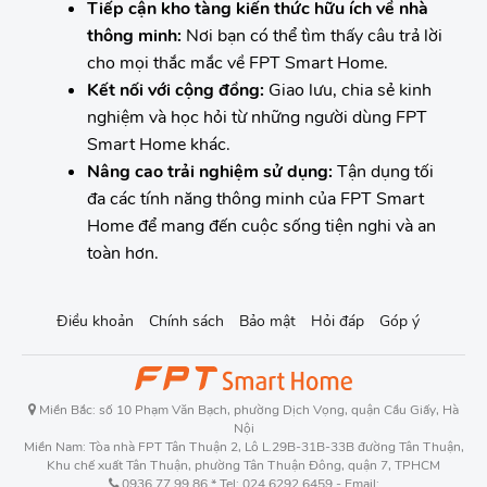
Tiếp cận kho tàng kiến thức hữu ích về nhà
thông minh:
Nơi bạn có thể tìm thấy câu trả lời
cho mọi thắc mắc về FPT Smart Home.
Kết nối với cộng đồng:
Giao lưu, chia sẻ kinh
nghiệm và học hỏi từ những người dùng FPT
Smart Home khác.
Nâng cao trải nghiệm sử dụng:
Tận dụng tối
đa các tính năng thông minh của FPT Smart
Home để mang đến cuộc sống tiện nghi và an
toàn hơn.
Điều khoản
Chính sách
Bảo mật
Hỏi đáp
Góp ý
Miền Bắc: số 10 Phạm Văn Bạch, phường Dịch Vọng, quận Cầu Giấy, Hà
Nội
Miền Nam: Tòa nhà FPT Tân Thuận 2, Lô L.29B-31B-33B đường Tân Thuận,
Khu chế xuất Tân Thuận, phường Tân Thuận Đông, quận 7, TPHCM
0936.77.99.86 * Tel: 024.6292.6459 - Email: