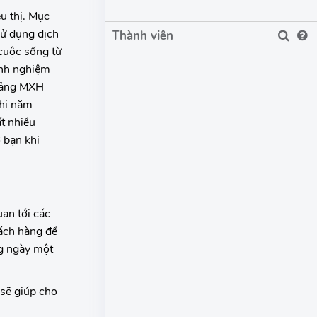
u thị. Mục
sử dụng dịch
Thành viên
 cuộc sống từ
inh nghiệm
 tảng MXH
thị năm
t nhiều
 bạn khi
an tới các
ách hàng để
ng ngày một
 sẽ giúp cho