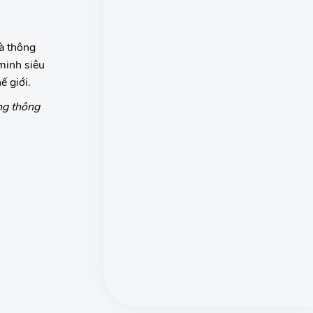
hà thông
minh siêu
ế giới.
ng thông