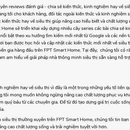
yên reviews đánh giá - chia sẻ kiến thức, kinh nghiệm hay về siê
g tới cho khách hàng, đối tác ngoài kiến thức và kinh nghiệm 
kiến thức hay về siêu thị giúp nâng cao hiểu biết và chất lượng
 Home sẽ triển khai xây dựng nhiều cây series các bài chia sẻ k
ề nổi bật theo xu hướng tìm kiếm mới nhất từ Google và các nền
nơi bạn được học hỏi và cập nhật các kiến thức mới nhất về siêu 
yên gia hàng đầu trên FPT Smart Home. Tại đây, chúng tôi có rấ
am am hiểu về giải pháp nhà thông minh siêu thị sẵn sàng hỗ trợ
nghiệm hay về siêu thị vì đây là một trong những yếu tố liên qu
 tôi mong muốn không ngừng nâng cao chất lượng phục vụ kh
iệm quý báu từ các chuyên gia. Để từ đó tạo dựng giá trị cuộc số
óa.
h siêu thị thường xuyên trên FPT Smart Home, chúng tôi tin bạn
ng cao chất lượng sống và trải nghiệm tuyệt vời hơn.