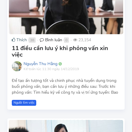
Thích
Bình luận
23,154
38
0
●
●
11 điều cần lưu ý khi phỏng vấn xin
việc
Nguyễn Thu Hằng
Kế toán
lúc 11:30 ngày 14/12/2019
Để tạo ấn tượng tốt và chinh phục nhà tuyển dụng trong
buổi phỏng vấn, bạn cần lưu ý những điều sau: Trước khi
phỏng vấn: Tìm hiểu kỹ về công ty và vị trí ứng tuyển: Bao
Người tìm việc