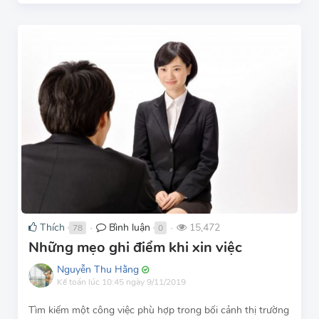
Thích
Bình luận
15,472
78
0
●
●
Những mẹo ghi điểm khi xin việc
Nguyễn Thu Hằng
Kế toán
lúc 10:45 ngày 9/11/2019
Tìm kiếm một công việc phù hợp trong bối cảnh thị trường