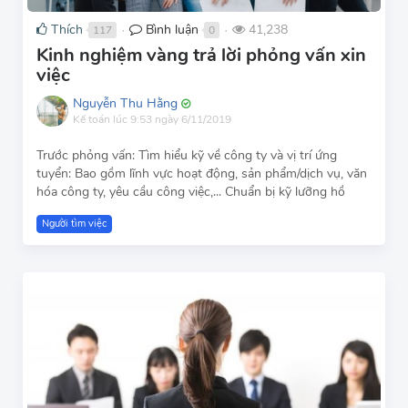
Thích
Bình luận
41,238
117
0
●
●
Kinh nghiệm vàng trả lời phỏng vấn xin
việc
Nguyễn Thu Hằng
Kế toán
lúc 9:53 ngày 6/11/2019
Trước phỏng vấn: Tìm hiểu kỹ về công ty và vị trí ứng
tuyển: Bao gồm lĩnh vực hoạt động, sản phẩm/dịch vụ, văn
hóa công ty, yêu cầu công việc,... Chuẩn bị kỹ lưỡng hồ
Người tìm việc