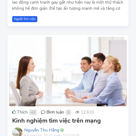
lao động cạnh tranh gay gắt như hiện nay là một thử thách
không hề đơn giản. Để tạo ấn tượng mạnh mẽ và tăng cơ
Người tìm việc
Thích
Bình luận
12,610
43
0
●
●
Kinh nghiệm tìm việc trên mạng
Nguyễn Thu Hằng
Kế toán
lúc 10:37 ngày 1/11/2019