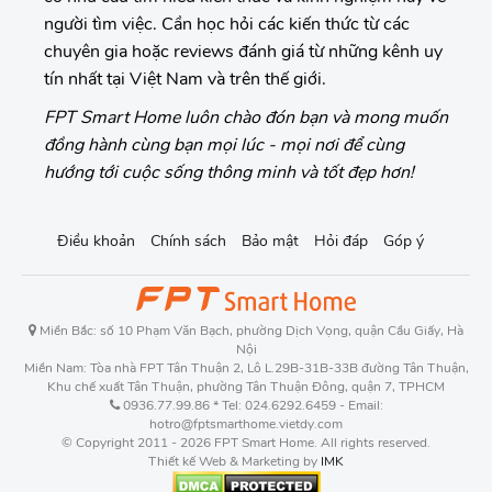
người tìm việc. Cần học hỏi các kiến thức từ các
chuyên gia hoặc reviews đánh giá từ những kênh uy
tín nhất tại Việt Nam và trên thế giới.
FPT Smart Home luôn chào đón bạn và mong muốn
đồng hành cùng bạn mọi lúc - mọi nơi để cùng
hướng tới cuộc sống thông minh và tốt đẹp hơn!
Điều khoản
Chính sách
Bảo mật
Hỏi đáp
Góp ý
Miền Bắc: số 10 Phạm Văn Bạch, phường Dịch Vọng, quận Cầu Giấy, Hà
Nội
Miền Nam: Tòa nhà FPT Tân Thuận 2, Lô L.29B-31B-33B đường Tân Thuận,
Khu chế xuất Tân Thuận, phường Tân Thuận Đông, quận 7, TPHCM
0936.77.99.86 * Tel: 024.6292.6459 - Email:
hotro@fptsmarthome.vietdy.com
© Copyright 2011 - 2026 FPT Smart Home. All rights reserved.
Thiết kế Web & Marketing by
IMK